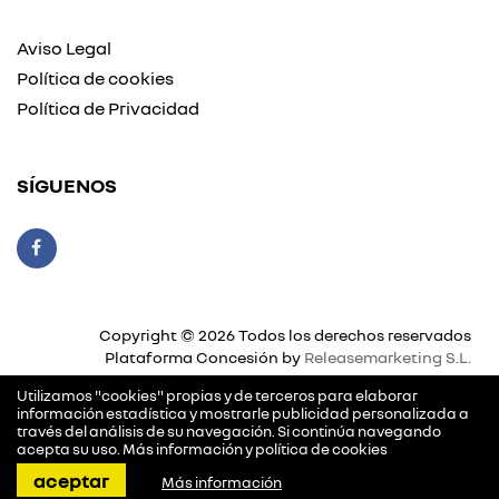
Aviso Legal
Política de cookies
Política de Privacidad
SÍGUENOS
Copyright © 2026 Todos los derechos reservados
Plataforma Concesión by
Releasemarketing S.L.
Utilizamos "cookies" propias y de terceros para elaborar
información estadística y mostrarle publicidad personalizada a
través del análisis de su navegación. Si continúa navegando
acepta su uso.
Más información y política de cookies
llamar
pedir cita
dirección
contactar
aceptar
Más información