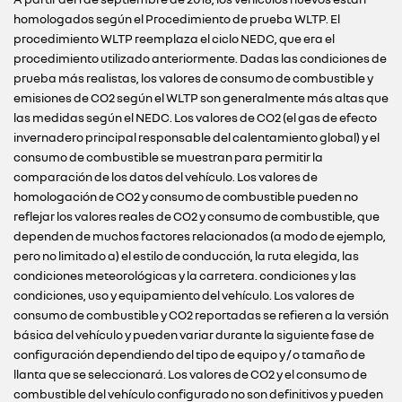
homologados según el Procedimiento de prueba WLTP. El
procedimiento WLTP reemplaza el ciclo NEDC, que era el
procedimiento utilizado anteriormente. Dadas las condiciones de
prueba más realistas, los valores de consumo de combustible y
emisiones de CO2 según el WLTP son generalmente más altas que
las medidas según el NEDC. Los valores de CO2 (el gas de efecto
invernadero principal responsable del calentamiento global) y el
consumo de combustible se muestran para permitir la
comparación de los datos del vehículo. Los valores de
homologación de CO2 y consumo de combustible pueden no
reflejar los valores reales de CO2 y consumo de combustible, que
dependen de muchos factores relacionados (a modo de ejemplo,
pero no limitado a) el estilo de conducción, la ruta elegida, las
condiciones meteorológicas y la carretera. condiciones y las
condiciones, uso y equipamiento del vehículo. Los valores de
consumo de combustible y CO2 reportadas se refieren a la versión
básica del vehículo y pueden variar durante la siguiente fase de
configuración dependiendo del tipo de equipo y / o tamaño de
llanta que se seleccionará. Los valores de CO2 y el consumo de
combustible del vehículo configurado no son definitivos y pueden