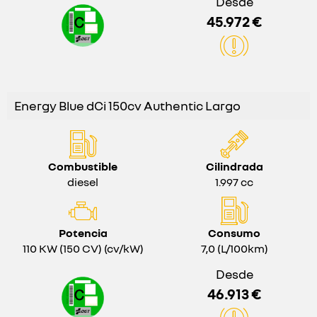
Desde
45.972 €
Energy Blue dCi 150cv Authentic Largo
Combustible
Cilindrada
diesel
1.997 cc
Potencia
Consumo
110 KW (150 CV) (cv/kW)
7,0 (L/100km)
Desde
46.913 €