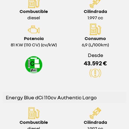
Combustible
Cilindrada
diesel
1.997 cc
Potencia
Consumo
81 KW (110 CV) (cv/kW)
6,9 (L/100km)
Desde
43.592 €
Energy Blue dCi 110cv Authentic Largo
Combustible
Cilindrada
diesel
1.997 cc