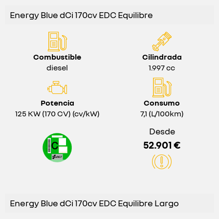
Energy Blue dCi 170cv EDC Equilibre
Combustible
Cilindrada
diesel
1.997 cc
Potencia
Consumo
125 KW (170 CV) (cv/kW)
7,1 (L/100km)
Desde
52.901 €
Energy Blue dCi 170cv EDC Equilibre Largo