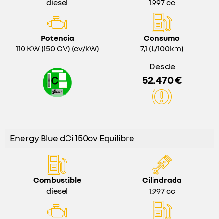
diesel
1.997 cc
Potencia
Consumo
110 KW (150 CV) (cv/kW)
7,1 (L/100km)
Desde
52.470 €
Energy Blue dCi 150cv Equilibre
Combustible
Cilindrada
diesel
1.997 cc