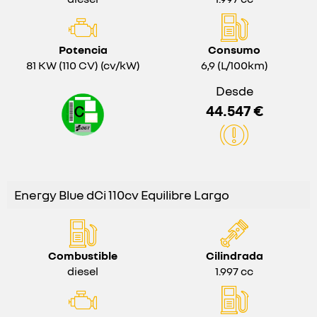
Potencia
Consumo
81 KW (110 CV) (cv/kW)
6,9 (L/100km)
Desde
44.547 €
Energy Blue dCi 110cv Equilibre Largo
Combustible
Cilindrada
diesel
1.997 cc