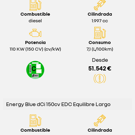
Combustible
Cilindrada
diesel
1.997 cc
Potencia
Consumo
110 KW (150 CV) (cv/kW)
7,1 (L/100km)
Desde
51.542 €
Energy Blue dCi 150cv EDC Equilibre Largo
Combustible
Cilindrada