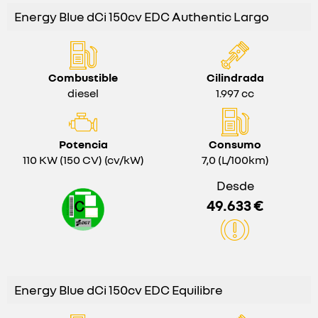
Energy Blue dCi 150cv EDC Authentic Largo
Combustible
Cilindrada
diesel
1.997 cc
Potencia
Consumo
110 KW (150 CV) (cv/kW)
7,0 (L/100km)
Desde
49.633 €
Energy Blue dCi 150cv EDC Equilibre